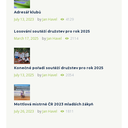
Adresář klubů
July 13, 2023
by
Jan Havel
4129
Losování soutěží družstev pro rok 2025
March 17, 2025
by
Jan Havel
2114
Konečné pořadí soutěží družstev pro rok 2025
July 13, 2025
by
Jan Havel
2054
Mottlová mistrně ČR 2023 mladších žákyň
July 26, 2023
by
Jan Havel
1811