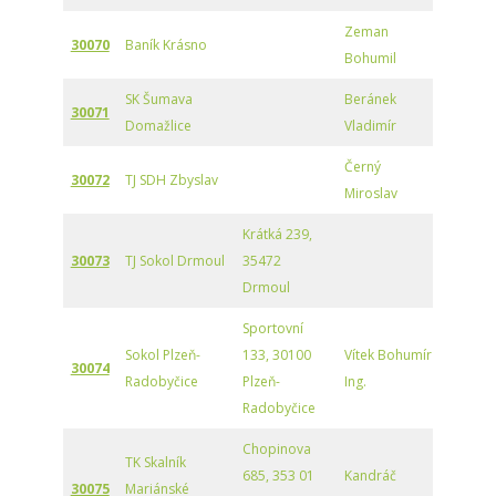
Zeman
30070
Baník Krásno
Bohumil
SK Šumava
Beránek
30071
Domažlice
Vladimír
Černý
30072
TJ SDH Zbyslav
Miroslav
Krátká 239,
30073
TJ Sokol Drmoul
35472
Drmoul
Sportovní
Sokol Plzeň-
133, 30100
Vítek Bohumír
30074
Radobyčice
Plzeň-
Ing.
Radobyčice
Chopinova
TK Skalník
685, 353 01
Kandráč
30075
Mariánské