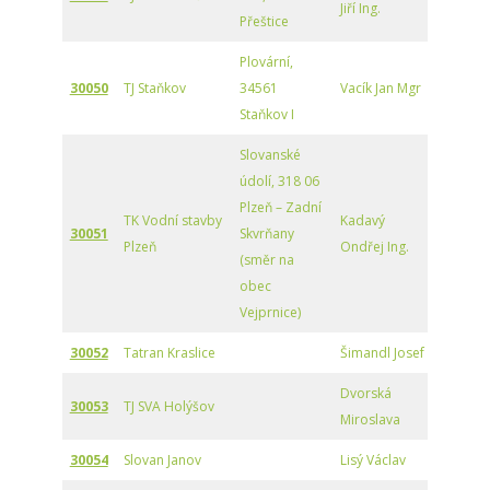
Jiří Ing.
Přeštice
Plovární,
30050
TJ Staňkov
34561
Vacík Jan Mgr
Staňkov I
Slovanské
údolí, 318 06
Plzeň – Zadní
TK Vodní stavby
Kadavý
30051
Skvrňany
Plzeň
Ondřej Ing.
(směr na
obec
Vejprnice)
30052
Tatran Kraslice
Šimandl Josef
Dvorská
30053
TJ SVA Holýšov
Miroslava
30054
Slovan Janov
Lisý Václav