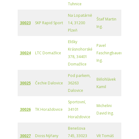
Tuhnice
Na Lopatárně
Štaif Martin
30023
SKP Rapid Sport
14, 31200
Ing.
Plzeň
Elišky
Pavel
Krásnohorské
30024
LTC Domažlice
Faschingbauer
378, 34401
Ing.
Domažlice
Pod parkem,
Bělohlávek
30025
Čechie Dalovice
36263
Kamil
Dalovice
Sportovní,
Michelini
30026
TK Horažďovice
34101
David Ing.
Horažďovice
Benešova
30027
Dioss Nýřany
745, 33023
Vít Tomáš