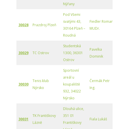
Nýřany
Pod Všemi
svatými 43,
Fiedler Roman
30028
Prazdroj Plzeň
30164 Plzeň –
MUDr.
Roudná
Studentská
Pavelka
30029
TC Ostrov
1300, 36301
Dominik
Ostrov
Sportovní
areál u
Tenis klub
Čermák Petr
30030
koupaliště
Nýrsko
Ing.
932, 34022
Nýrsko
Dlouhá ulice,
TK Františkovy
351 01
30031
Fiala Lukáš
Lázně
Františkovy