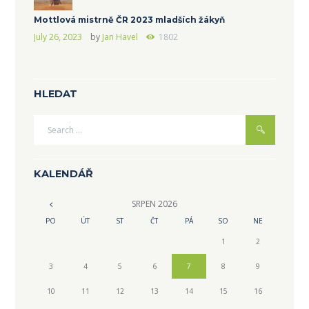
Mottlová mistrně ČR 2023 mladších žákyň
July 26, 2023
by
Jan Havel
1802
HLEDAT
KALENDÁŘ
SRPEN
2026
PO
ÚT
ST
ČT
PÁ
SO
NE
1
2
3
4
5
6
7
8
9
10
11
12
13
14
15
16