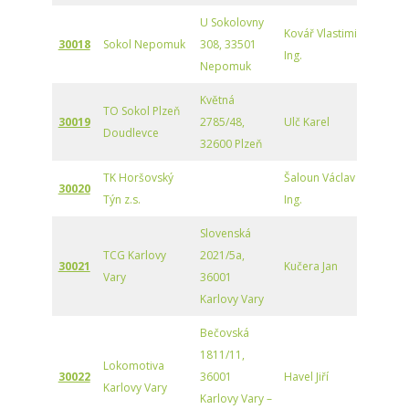
U Sokolovny
Kovář Vlastimil
30018
Sokol Nepomuk
308, 33501
Ing.
Nepomuk
Květná
TO Sokol Plzeň
30019
2785/48,
Ulč Karel
Doudlevce
32600 Plzeň
TK Horšovský
Šaloun Václav
30020
Týn z.s.
Ing.
Slovenská
TCG Karlovy
2021/5a,
30021
Kučera Jan
Vary
36001
Karlovy Vary
Bečovská
1811/11,
Lokomotiva
30022
36001
Havel Jiří
Karlovy Vary
Karlovy Vary –