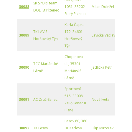
SK SPORTteam
30088
1031, 33202
Milan Doležel
DOLI St.Plzenec
Starý Plzenec
Karla Čapka
TK LAVIS
172, 34601
30089
Lavička Václav
Horšovský Týn
Horšovský
Týn
Chopinova
TCC Mariánské
ul., 35301
30090
Jedlička Petr
Lázně
Mariánské
Lázně
Sportovní
515, 33008
30091
AC Zruč-Senec
Nová Iveta
Zruč-Senec u
Plzně
Lesov 60, 360
30092
TK Lesov
01 Karlovy
Filip Miroslav