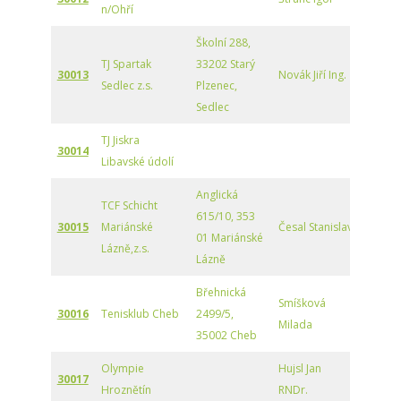
n/Ohří
Školní 288,
TJ Spartak
33202 Starý
30013
Novák Jiří Ing.
Sedlec z.s.
Plzenec,
Sedlec
TJ Jiskra
30014
Libavské údolí
Anglická
TCF Schicht
615/10, 353
30015
Mariánské
Česal Stanislav
01 Mariánské
Lázně,z.s.
Lázně
Břehnická
Smíšková
30016
Tenisklub Cheb
2499/5,
Milada
35002 Cheb
Olympie
Hujsl Jan
30017
Hroznětín
RNDr.