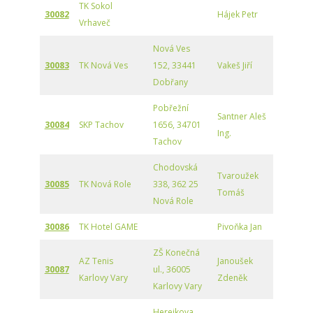
TK Sokol
30082
Hájek Petr
Vrhaveč
Nová Ves
30083
TK Nová Ves
152, 33441
Vakeš Jiří
Dobřany
Pobřežní
Santner Aleš
30084
SKP Tachov
1656, 34701
Ing.
Tachov
Chodovská
Tvaroužek
30085
TK Nová Role
338, 362 25
Tomáš
Nová Role
30086
TK Hotel GAME
Pivoňka Jan
ZŠ Konečná
AZ Tenis
Janoušek
30087
ul., 36005
Karlovy Vary
Zdeněk
Karlovy Vary
Herejkova