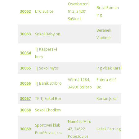
Osvobození
Bruzl Roman
30062
LTC Sušice
912, 34201
Ing.
Sušice II
Beránek
30063
Sokol Babylon
Vladimír
TJ Kašperské
30064
hory
30065
TJ Sokol Mýto
ing.Vlček Karel
Větrná 1284,
Patera Aleš
30066
TJ Baník Stříbro
34901 Stříbro
Bc.
30067
TK TJ Sokol Bor
Kortan Josef
30068
Sokol Chotíkov
Náměstí Míru
Sportovní klub
30069
47, 34522
Lešek Petr Ing.
Poběžovice,z.s.
Poběžovice