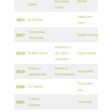
Mariánské
Michal
Lázně
Lázně
Valenzová
30076
SK Radyně
Hana
TJ Keramika
30077
Regner Ivo Ing.
Chlumčany
Velhartice E
30078
TJ Arbo Tenis
40, 34183
Pance Albert
Velhartice
TJ tenis a
Merklín 6,
30079
Veselý Petr
odbíj.Merklín
36234 Merklín
Puchta Petr
30080
TK Útušice
Ing.
TJ Sokol
30081
Tyr Radek
Šťáhlavy