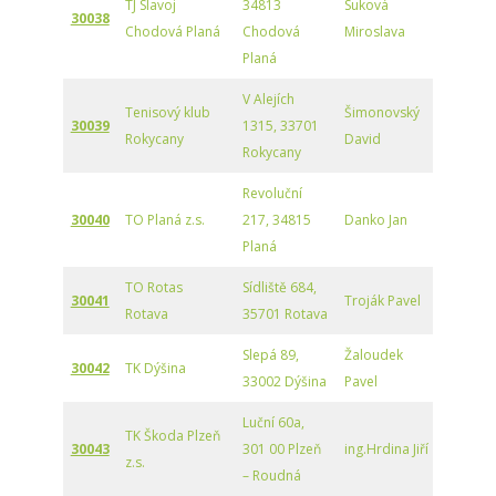
TJ Slavoj
34813
Suková
30038
Chodová Planá
Chodová
Miroslava
Planá
V Alejích
Tenisový klub
Šimonovský
30039
1315, 33701
Rokycany
David
Rokycany
Revoluční
30040
TO Planá z.s.
217, 34815
Danko Jan
Planá
TO Rotas
Sídliště 684,
30041
Troják Pavel
Rotava
35701 Rotava
Slepá 89,
Žaloudek
30042
TK Dýšina
33002 Dýšina
Pavel
Luční 60a,
TK Škoda Plzeň
30043
301 00 Plzeň
ing.Hrdina Jiří
z.s.
– Roudná