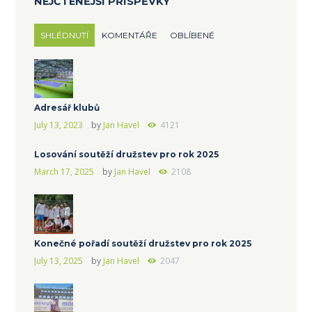
NEJČTENĚJŠÍ PŘÍSPĚVKY
SHLÉDNUTÍ
KOMENTÁŘE
OBLÍBENÉ
Adresář klubů
July 13, 2023
by
Jan Havel
4121
Losování soutěží družstev pro rok 2025
March 17, 2025
by
Jan Havel
2108
Konečné pořadí soutěží družstev pro rok 2025
July 13, 2025
by
Jan Havel
2047