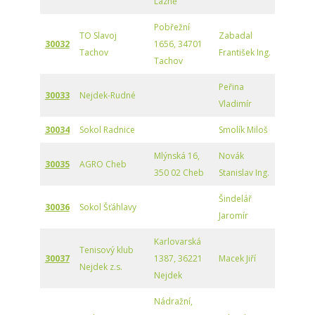
Lázně
Pobřežní
TO Slavoj
Zabadal
30032
1656, 34701
Tachov
František Ing.
Tachov
Peřina
30033
Nejdek-Rudné
Vladimír
30034
Sokol Radnice
Smolík Miloš
Mlýnská 16,
Novák
30035
AGRO Cheb
350 02 Cheb
Stanislav Ing.
Šindelář
30036
Sokol Šťáhlavy
Jaromír
Karlovarská
Tenisový klub
30037
1387, 36221
Macek Jiří
Nejdek z.s.
Nejdek
Nádražní,