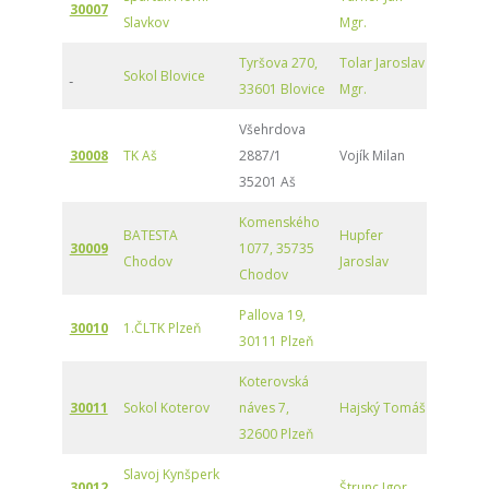
30007
Slavkov
Mgr.
Tyršova 270,
Tolar Jaroslav
Sokol Blovice
33601 Blovice
Mgr.
Všehrdova
30008
TK Aš
2887/1
Vojík Milan
35201 Aš
Komenského
BATESTA
Hupfer
30009
1077, 35735
Chodov
Jaroslav
Chodov
Pallova 19,
30010
1.ČLTK Plzeň
30111 Plzeň
Koterovská
30011
Sokol Koterov
náves 7,
Hajský Tomáš
32600 Plzeň
Slavoj Kynšperk
30012
Štrunc Igor