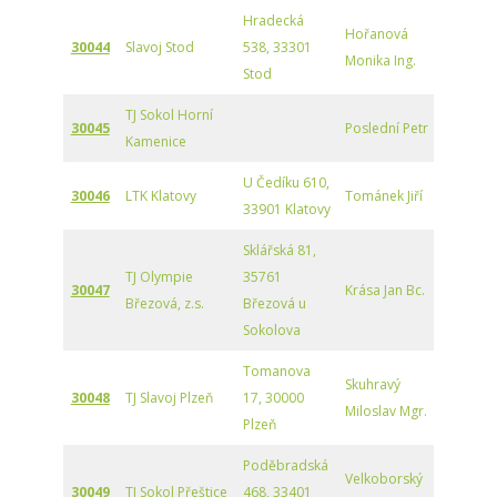
Hradecká
Hořanová
30044
Slavoj Stod
538, 33301
Monika Ing.
Stod
TJ Sokol Horní
30045
Poslední Petr
Kamenice
U Čedíku 610,
30046
LTK Klatovy
Tománek Jiří
33901 Klatovy
Sklářská 81,
TJ Olympie
35761
30047
Krása Jan Bc.
Březová, z.s.
Březová u
Sokolova
Tomanova
Skuhravý
30048
TJ Slavoj Plzeň
17, 30000
Miloslav Mgr.
Plzeň
Poděbradská
Velkoborský
30049
TJ Sokol Přeštice
468, 33401