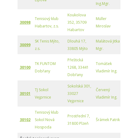
Ing.Mgr.
Koukolova
Tenisový klub
Müller
30098
352, 35709
Habartov, z.s.
Miroslav
Habartov
SK Tenis Mýto,
Dlouhá 17,
Malátová Jitka
30099
z.s.
33805 Mýto
Mgr.
Přeštická
TK FUNTOM
Tomášek
30100
1268, 33441
Dobřany
Vladimír Ing.
Dobřany
Sokolská 301,
TJ Sokol
Červený
30101
33027
Vejprnice
Vladimír Ing.
Vejprnice
Tenisový klub
Prostřední 7,
30102
Sokol Nová
Šrámek Patrik
31800 Plzeň
Hospoda