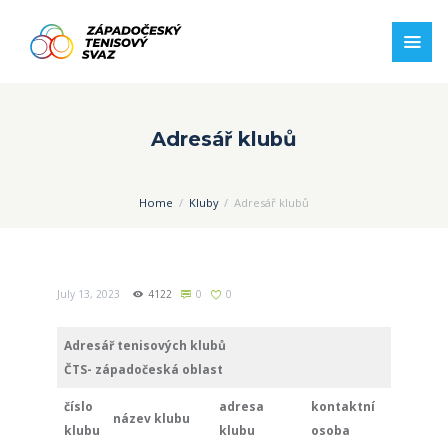
Adresář klubů
Home
Kluby
Adresář klubů
July 13, 2023
4122
0
0
Adresář tenisových klubů
ČTS- západočeská oblast
číslo
adresa
kontaktní
název klubu
klubu
klubu
osoba