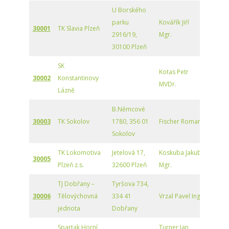
U Borského
parku
Kovářík Jiří
30001
TK Slavia Plzeň
2916/19,
Mgr.
30100 Plzeň
SK
Kotas Petr
30002
Konstantinovy
MVDr.
Lázně
B.Němcové
30003
TK Sokolov
1780, 356 01
Fischer Roman
Sokolov
TK Lokomotiva
Jetelová 17,
Koskuba Jakub
30005
Plzeň z.s.
32600 Plzeň
Mgr.
TJ Dobřany –
Tyršova 734,
30006
Tělovýchovná
334 41
Vrzal Pavel Ing
jednota
Dobřany
Spartak Horní
Turner Jan