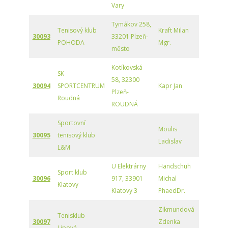
Vary
Tymákov 258,
Tenisový klub
Kraft Milan
30093
33201 Plzeň-
POHODA
Mgr.
město
Kotíkovská
SK
58, 32300
30094
SPORTCENTRUM
Kapr Jan
Plzeň-
Roudná
ROUDNÁ
Sportovní
Moulis
30095
tenisový klub
Ladislav
L&M
U Elektrárny
Handschuh
Sport klub
30096
917, 33901
Michal
Klatovy
Klatovy 3
PhaedDr.
Zikmundová
Tenisklub
30097
Zdenka
Lipová