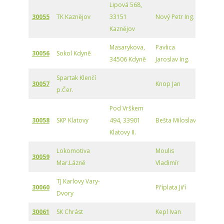
Lipová 568,
30055
TK Kaznějov
33151
Nový Petr Ing.
Kaznějov
Masarykova,
Pavlica
30056
Sokol Kdyně
34506 Kdyně
Jaroslav Ing.
Spartak Klenčí
30057
Knop Jan
p.Čer.
Pod Vrškem
30058
SKP Klatovy
494, 33901
Bešta Miloslav
Klatovy II.
Lokomotiva
Moulis
30059
Mar.Lázně
Vladimír
TJ Karlovy Vary-
30060
Příplata Jiří
Dvory
30061
SK Chrást
Kepl Ivan