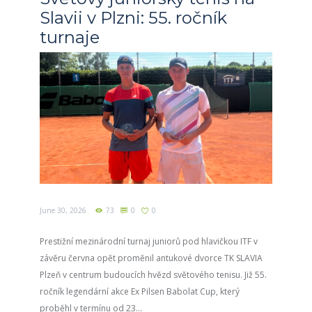
Slavii v Plzni: 55. ročník
turnaje
June 30, 2026
73
0
0
Prestižní mezinárodní turnaj juniorů pod hlavičkou ITF v
závěru června opět proměnil antukové dvorce TK SLAVIA
Plzeň v centrum budoucích hvězd světového tenisu. Již 55.
ročník legendární akce Ex Pilsen Babolat Cup, který
proběhl v termínu od 23...