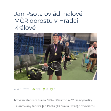
Jan Psota ovládl halové
MČR dorostu v Hradci
Králové
April 1, 2026
368
0
0
https://cztenis.cz/turnaj/306700/sezona/Z2526/vysledky
Talentovaný tenista Jan Psota (TK Slavia Plzeň) potvrdil roli