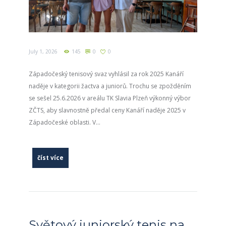
July 1, 2026
145
0
0
Západočeský tenisový svaz vyhlásil za rok 2025 Kanáří
naděje v kategorii žactva a juniorů. Trochu se zpožděním
se sešel 25.6.2026 v areálu TK Slavia Plzeň výkonný výbor
ZČTS, aby slavnostně předal ceny Kanáří naděje 2025 v
Západočeské oblasti. V...
číst více
Světový juniorský tenis na