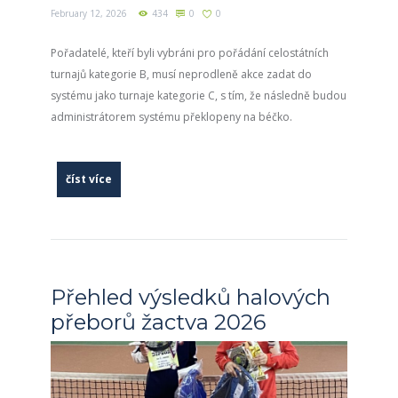
February 12, 2026
434
0
0
Pořadatelé, kteří byli vybráni pro pořádání celostátních
turnajů kategorie B, musí neprodleně akce zadat do
systému jako turnaje kategorie C, s tím, že následně budou
administrátorem systému překlopeny na béčko.
číst více
Přehled výsledků halových
přeborů žactva 2026