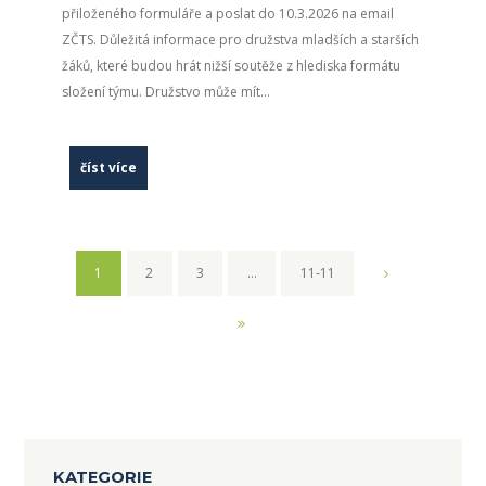
přiloženého formuláře a poslat do 10.3.2026 na email
ZČTS. Důležitá informace pro družstva mladších a starších
žáků, které budou hrát nižší soutěže z hlediska formátu
složení týmu. Družstvo může mít...
číst více
1
2
3
…
11-11
KATEGORIE