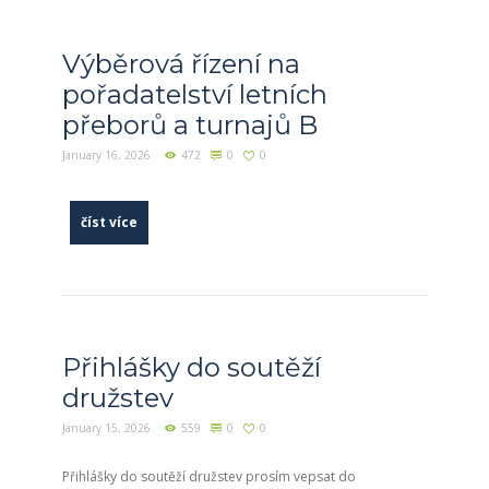
Výběrová řízení na
pořadatelství letních
přeborů a turnajů B
January 16, 2026
472
0
0
číst více
Přihlášky do soutěží
družstev
January 15, 2026
559
0
0
Přihlášky do soutěží družstev prosím vepsat do