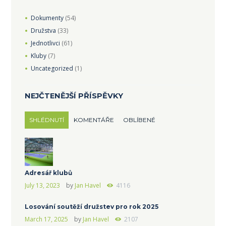
Dokumenty
(54)
Družstva
(33)
Jednotlivci
(61)
Kluby
(7)
Uncategorized
(1)
NEJČTENĚJŠÍ PŘÍSPĚVKY
SHLÉDNUTÍ
KOMENTÁŘE
OBLÍBENÉ
Adresář klubů
July 13, 2023
by
Jan Havel
4116
Losování soutěží družstev pro rok 2025
March 17, 2025
by
Jan Havel
2107