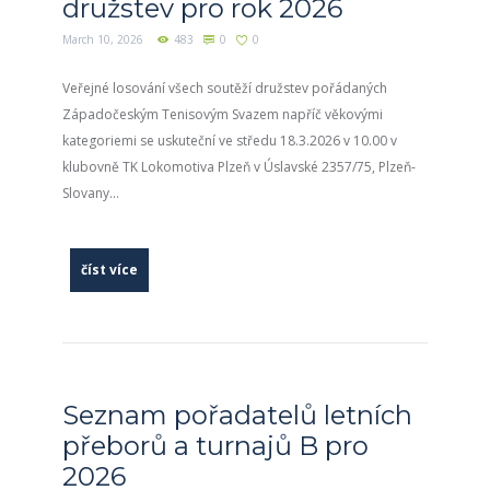
družstev pro rok 2026
March 10, 2026
483
0
0
Veřejné losování všech soutěží družstev pořádaných
Západočeským Tenisovým Svazem napříč věkovými
kategoriemi se uskuteční ve středu 18.3.2026 v 10.00 v
klubovně TK Lokomotiva Plzeň v Úslavské 2357/75, Plzeň-
Slovany...
číst více
Seznam pořadatelů letních
přeborů a turnajů B pro
2026