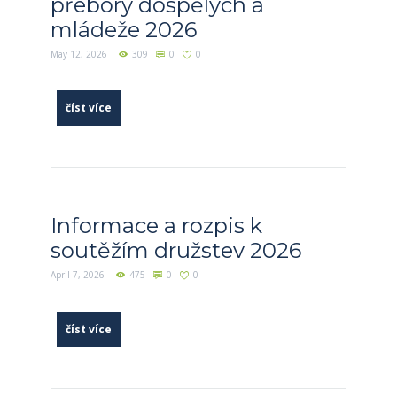
přebory dospělých a
mládeže 2026
May 12, 2026
309
0
0
číst více
Informace a rozpis k
soutěžím družstev 2026
April 7, 2026
475
0
0
číst více