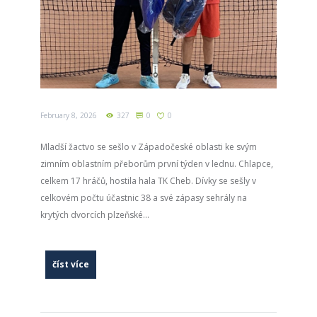
February 8, 2026
327
0
0
Mladší žactvo se sešlo v Západočeské oblasti ke svým
zimním oblastním přeborům první týden v lednu. Chlapce,
celkem 17 hráčů, hostila hala TK Cheb. Dívky se sešly v
celkovém počtu účastnic 38 a své zápasy sehrály na
krytých dvorcích plzeňské...
číst více