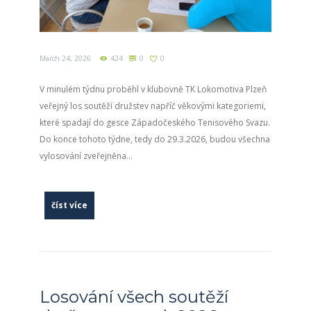
March 24, 2026
424
0
0
V minulém týdnu proběhl v klubovně TK Lokomotiva Plzeň
veřejný los soutěží družstev napříč věkovými kategoriemi,
které spadají do gesce Západočeského Tenisového Svazu.
Do konce tohoto týdne, tedy do 29.3.2026, budou všechna
vylosování zveřejněna...
číst více
Losování všech soutěží