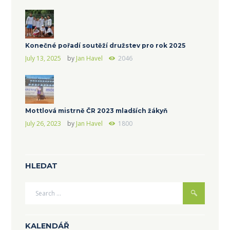
Konečné pořadí soutěží družstev pro rok 2025
July 13, 2025
by
Jan Havel
2046
Mottlová mistrně ČR 2023 mladších žákyň
July 26, 2023
by
Jan Havel
1800
HLEDAT
KALENDÁŘ