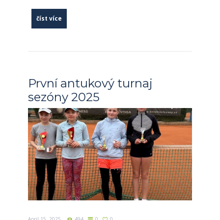
číst více
První antukový turnaj
sezóny 2025
April 15, 2025
494
0
0