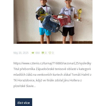
May 20, 2025
444
0
0
https://www.cztenis.cz/turnaj/716880/sezona/L25/vysledky
Titul přeborníka Západočeské tenisové oblasti v kategorii
mladších žáků na venkovních kurtech získal Tomáš Halml z
TK Horažďovice, když ve finále zdolal Járu Hollera z
plzeňské Slavie...
číst více