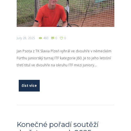
July 28, 2025
460
0
0
Jan Psota z TK Slavia Plzeň vyhrál ve dvouhře v německém
Fürthu juniorský turnaj ITF kategorie J60. Je to jeho letošní
třetí titul ve dvouhře na okruhu ITF mezi juniory...
číst více
Konečné pořadí soutěží