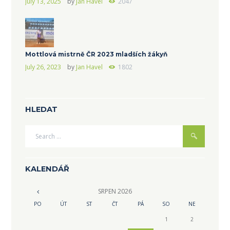
July 13, 2025
by
Jan Havel
2047
Mottlová mistrně ČR 2023 mladších žákyň
July 26, 2023
by
Jan Havel
1802
HLEDAT
KALENDÁŘ
SRPEN
2026
PO
ÚT
ST
ČT
PÁ
SO
NE
1
2