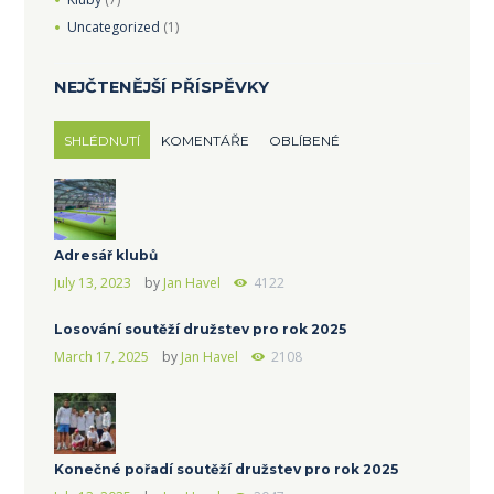
Uncategorized
(1)
NEJČTENĚJŠÍ PŘÍSPĚVKY
SHLÉDNUTÍ
KOMENTÁŘE
OBLÍBENÉ
Adresář klubů
July 13, 2023
by
Jan Havel
4122
Losování soutěží družstev pro rok 2025
March 17, 2025
by
Jan Havel
2108
Konečné pořadí soutěží družstev pro rok 2025