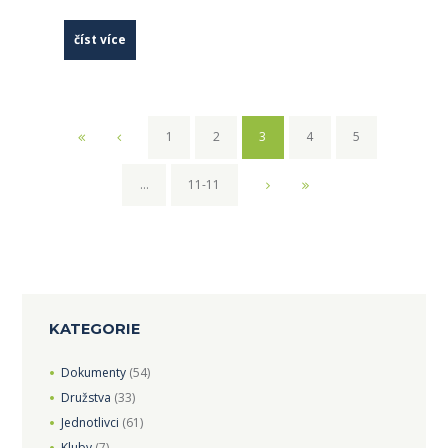
číst více
1
2
3
4
5
…
11-11
KATEGORIE
Dokumenty
(54)
Družstva
(33)
Jednotlivci
(61)
Kluby
(7)