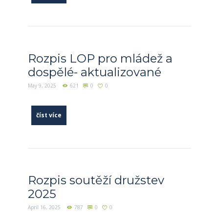
Rozpis LOP pro mládež a
dospělé- aktualizované
May 9, 2025
621
0
0
číst více
Rozpis soutěží družstev
2025
April 16, 2025
787
0
0