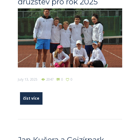
družstev pro rok 2025
July 13, 2025
2047
0
0
číst více
Jan Kučera a Gejzírpark