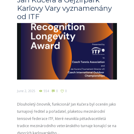
Karlovy Vary vyznamenány
od ITF
June 2, 2025
554
0
0
Dlouholetý činovník, funkcionář Jan Kučera byl oceněn jako
turnajový ředitel a pořadatel, plaketou mezinárodní
tenisové federace ITF, které neunikla pětadvacetiletá
tradice mezinárodního veteránského turnaje konající se na
dvorcích karlovarského...