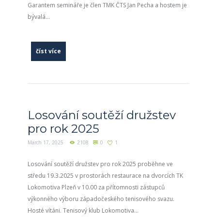
Garantem semináře je člen TMK ČTS Jan Pecha a hostem je
bývalá...
číst více
Losování soutěží družstev
pro rok 2025
March 17, 2025
2108
0
1
Losování soutěží družstev pro rok 2025 proběhne ve
středu 19.3.2025 v prostorách restaurace na dvorcích TK
Lokomotiva Plzeň v 10.00 za přítomnosti zástupců
výkonného výboru západočeského tenisového svazu.
Hosté vítáni. Tenisový klub Lokomotiva...