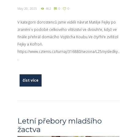
May 20, 2025
462
0
0
V kategorii dorostenců jsme viděli návrat Matěje Fejky po
zranění v podobě celkového vítězství ve dvouhře, když ve
finále přehrál domácího Vojtěcha Koubu.Ve čtyřhře zvítězil
Fejky a Kofroň.
https://www.cztenis.cz/turnaj/316880/sezona/L25/vysledky..
.
číst více
Letní přebory mladšího
žactva