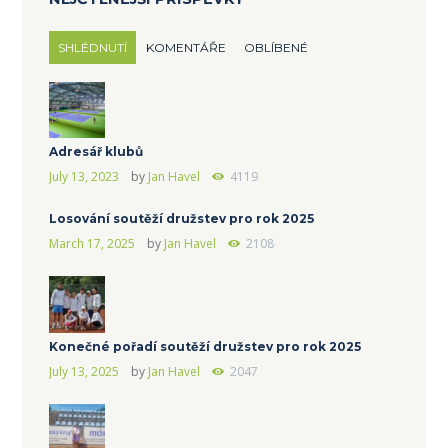
SHLÉDNUTÍ
KOMENTÁŘE
OBLÍBENÉ
Adresář klubů
July 13, 2023
by
Jan Havel
4119
Losování soutěží družstev pro rok 2025
March 17, 2025
by
Jan Havel
2108
Konečné pořadí soutěží družstev pro rok 2025
July 13, 2025
by
Jan Havel
2047