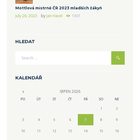
Mottlová mistrně ČR 2023 mladších žákyň
July 26, 2023
by
Jan Havel
1801
HLEDAT
KALENDÁŘ
SRPEN
2026
PO
ÚT
ST
ČT
PÁ
SO
NE
1
2
3
4
5
6
7
8
9
10
11
12
13
14
15
16