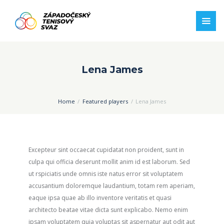
Lena James
Home
Featured players
Lena James
Excepteur sint occaecat cupidatat non proident, sunt in
culpa qui officia deserunt mollit anim id est laborum. Sed
ut rspiciatis unde omnis iste natus error sit voluptatem
accusantium doloremque laudantium, totam rem aperiam,
eaque ipsa quae ab illo inventore veritatis et quasi
architecto beatae vitae dicta sunt explicabo. Nemo enim
ipsam voluptatem quia voluptas sit aspernatur aut odit aut