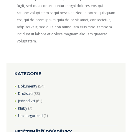
fugit, sed quia consequuntur magni dolores eos qui
ratione voluptatem sequi nesciunt. Neque porro quisquam
est, qui dolorem ipsum quia dolor sit amet, consectetur,
adipisci velit, sed quia non numquam eius modi tempora
incidunt ut labore et dolore magnam aliquam quaerat
voluptatem.
KATEGORIE
Dokumenty
(54)
Družstva
(33)
Jednotlivci
(61)
Kluby
(7)
Uncategorized
(1)
NEJČTENĚJŠÍ PŘÍSPĚVKY