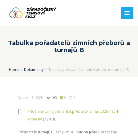
Tabulka pořadatelů zimních přeborů a
turnajů B
Home
Dokumenty
Tabulka pořadatelů zimních přeborů a turnajů B
October 13, 2025
463
0
0
Přidělení_turnajů_B_a_hal.přeborů-_zima_2026-návrh
konečný
(72 KB)
Pořadatelé turnajů B, ženy i muži, budou ještě upřesněny.