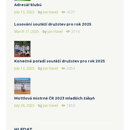
Adresář klubů
July 13, 2023
by
Jan Havel
4127
Losování soutěží družstev pro rok 2025
March 17, 2025
by
Jan Havel
2114
Konečné pořadí soutěží družstev pro rok 2025
July 13, 2025
by
Jan Havel
2054
Mottlová mistrně ČR 2023 mladších žákyň
July 26, 2023
by
Jan Havel
1810
HLEDAT