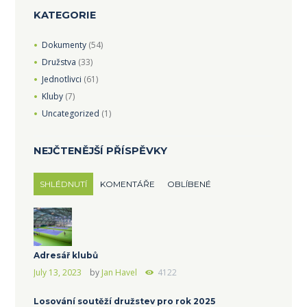
KATEGORIE
Dokumenty
(54)
Družstva
(33)
Jednotlivci
(61)
Kluby
(7)
Uncategorized
(1)
NEJČTENĚJŠÍ PŘÍSPĚVKY
SHLÉDNUTÍ
KOMENTÁŘE
OBLÍBENÉ
Adresář klubů
July 13, 2023
by
Jan Havel
4122
Losování soutěží družstev pro rok 2025