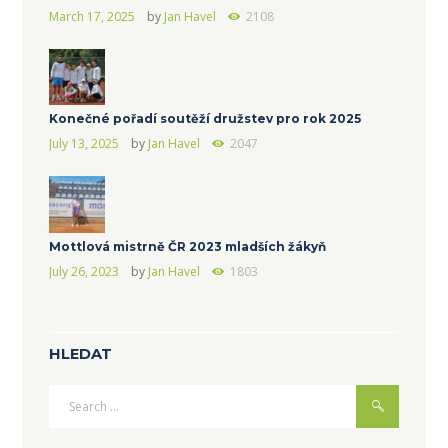
March 17, 2025
by
Jan Havel
2108
Konečné pořadí soutěží družstev pro rok 2025
July 13, 2025
by
Jan Havel
2047
Mottlová mistrně ČR 2023 mladších žákyň
July 26, 2023
by
Jan Havel
1803
HLEDAT