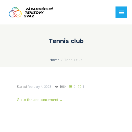
Tennis club
Home
Tennis club
Started
February 4, 2023
1064
0
1
Go to the announcement →