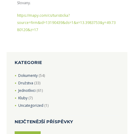
Slovany.
https://mapy.com/cs/turisticka?
source=firm&id=13190439&ds=1&x=13.3983753&y=49.73
80120&z=17
KATEGORIE
Dokumenty
(54)
Družstva
(33)
Jednotlivci
(61)
Kluby
(7)
Uncategorized
(1)
NEJČTENĚJŠÍ PŘÍSPĚVKY