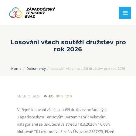
Losování všech soutěží družstev pro
rok 2026
Home
Dokumenty
Losování všech soutěží družstev pro rok 2026
March 10, 2026
485
0
0
Veřejné losování všech soutěží družstev pořádaných
Západočeským Tenisovým Svazem napříč věkovými
kategoriemi se uskuteční ve středu 18.3.2026 v 10.00 v
klubovně TK Lokomotiva Plzeň v Úslavské 2357/75, Plzeň-