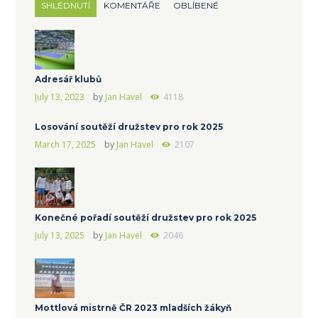
SHLÉDNUTÍ
KOMENTÁŘE
OBLÍBENÉ
Adresář klubů
July 13, 2023
by
Jan Havel
4118
Losování soutěží družstev pro rok 2025
March 17, 2025
by
Jan Havel
2107
Konečné pořadí soutěží družstev pro rok 2025
July 13, 2025
by
Jan Havel
2046
Mottlová mistrně ČR 2023 mladších žákyň