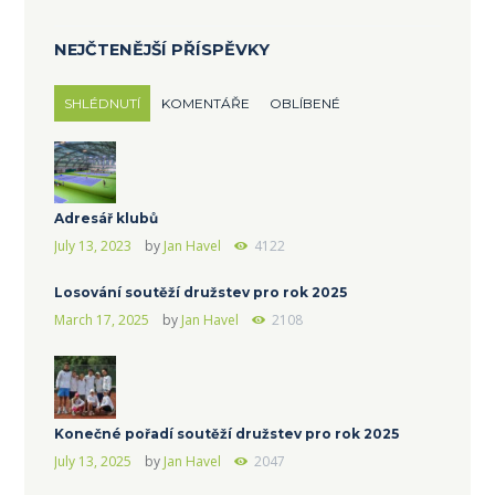
NEJČTENĚJŠÍ PŘÍSPĚVKY
SHLÉDNUTÍ
KOMENTÁŘE
OBLÍBENÉ
Adresář klubů
July 13, 2023
by
Jan Havel
4122
Losování soutěží družstev pro rok 2025
March 17, 2025
by
Jan Havel
2108
Konečné pořadí soutěží družstev pro rok 2025
July 13, 2025
by
Jan Havel
2047