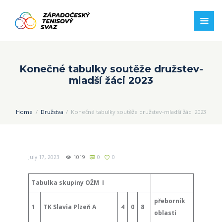
Konečné tabulky soutěže družstev-
mladší žáci 2023
Home
Družstva
Konečné tabulky soutěže družstev-mladší žáci 2023
July 17, 2023
1019
0
0
Tabulka skupiny OŽM I
přeborník
1
TK Slavia Plzeň A
4
0
8
oblasti