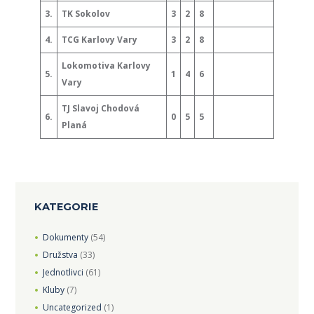
3.
TK Sokolov
3
2
8
4.
TCG Karlovy Vary
3
2
8
Lokomotiva Karlovy
5.
1
4
6
Vary
TJ Slavoj Chodová
6.
0
5
5
Planá
KATEGORIE
Dokumenty
(54)
Družstva
(33)
Jednotlivci
(61)
Kluby
(7)
Uncategorized
(1)