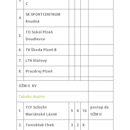
3.
C
SK SPORTCENTRUM
4.
Roudná
TO Sokol Plzeň
5.
Doudlevce
6.
TK Škoda Plzeň B
7.
LTK Klatovy
8.
Prazdroj Plzeň
OŽM II. KV
Tabulka skupiny
TCF Schicht
postup do
1.
5
0
10
Mariánské Lázně
OŽM II
2.
Tenisklub Cheb
3
2
8