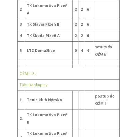
TK Lokomotiva Plzeň
2
2
2
6
A
3
TK Slavia Plzeň B
2
2
6
4
TK Škoda Plzeň A
2
2
6
sestup do
5
LTC Domažlice
0
4
4
OŽM II
OŽM II. PL
Tabulka skupiny
postup do
1.
Tenis klub Nýrsko
OŽM I
TK Lokomotiva Plzeň
2.
B
TK Lokomotiva Plzeň