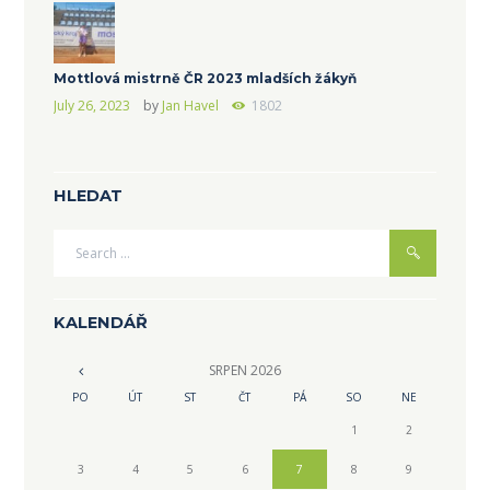
Mottlová mistrně ČR 2023 mladších žákyň
July 26, 2023
by
Jan Havel
1802
HLEDAT
KALENDÁŘ
SRPEN
2026
PO
ÚT
ST
ČT
PÁ
SO
NE
1
2
3
4
5
6
7
8
9