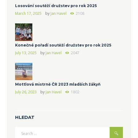
Losování soutěží družstev pro rok 2025
March 17, 2025
by
Jan Havel
2108
Konečné pořadí soutěží družstev pro rok 2025
July 13, 2025
by
Jan Havel
2047
Mottlová mistrně ČR 2023 mladších žákyň
July 26, 2023
by
Jan Havel
1802
HLEDAT