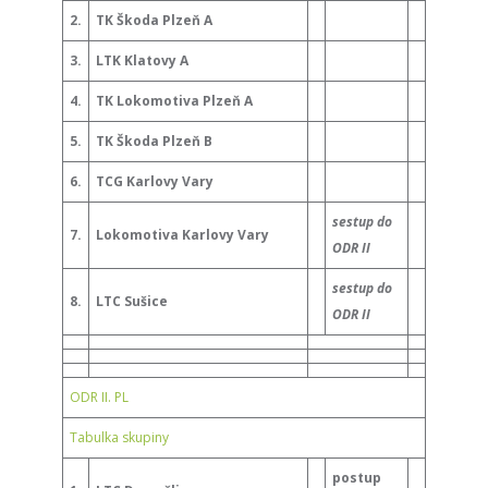
2.
TK Škoda Plzeň A
3.
LTK Klatovy A
4.
TK Lokomotiva Plzeň A
5.
TK Škoda Plzeň B
6.
TCG Karlovy Vary
sestup do
7.
Lokomotiva Karlovy Vary
ODR II
sestup do
8.
LTC Sušice
ODR II
ODR II. PL
Tabulka skupiny
postup