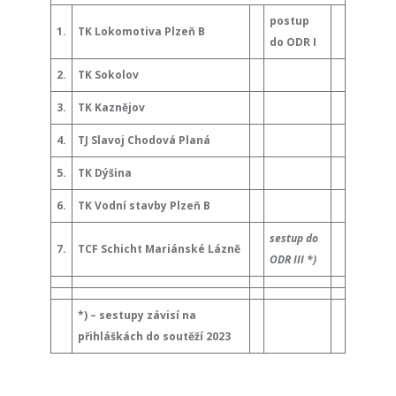
postup
1.
TK Lokomotiva Plzeň B
do ODR I
2.
TK Sokolov
3.
TK Kaznějov
4.
TJ Slavoj Chodová Planá
5.
TK Dýšina
6.
TK Vodní stavby Plzeň B
sestup do
7.
TCF Schicht Mariánské Lázně
ODR III *)
*) – sestupy závisí na
přihláškách do soutěží 2023