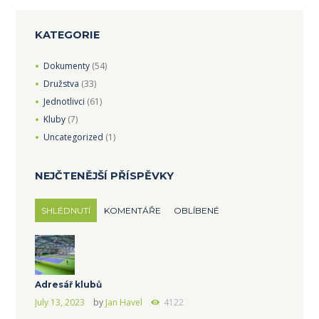
KATEGORIE
Dokumenty
(54)
Družstva
(33)
Jednotlivci
(61)
Kluby
(7)
Uncategorized
(1)
NEJČTENĚJŠÍ PŘÍSPĚVKY
SHLÉDNUTÍ
KOMENTÁŘE
OBLÍBENÉ
Adresář klubů
July 13, 2023
by
Jan Havel
4122