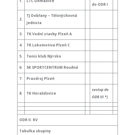
1.
LTC Domažlice
do ODR I
TJ Dobřany – Tělovýchovná
2.
jednota
3.
TK Vodní stavby Plzeň A
4.
TK Lokomotiva Plzeň C
5.
Tenis klub Nýrsko
6.
SK SPORTCENTRUM Roudná
7.
Prazdroj Plzeň
sestup do
8.
TK Horažďovice
ODR III *)
ODR II. KV
Tabulka skupiny