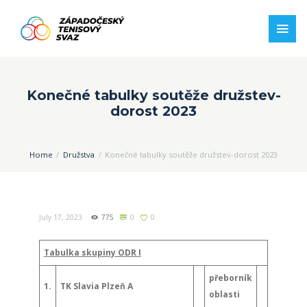
Konečné tabulky soutěže družstev-
dorost 2023
Home
Družstva
Konečné tabulky soutěže družstev-dorost 2023
July 17, 2023
775
0
0
Tabulka skupiny ODR I
přeborník
1.
TK Slavia Plzeň A
oblasti