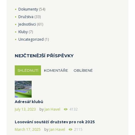
Dokumenty
(54)
Družstva
(33)
Jednotlivci
(61)
Kluby
(7)
Uncategorized
(1)
NEJČTENĚJŠÍ PŘÍSPĚVKY
SHLÉDNUTÍ
KOMENTÁŘE
OBLÍBENÉ
Adresář klubů
July 13, 2023
by
Jan Havel
4132
Losování soutěží družstev pro rok 2025
March 17, 2025
by
Jan Havel
2115