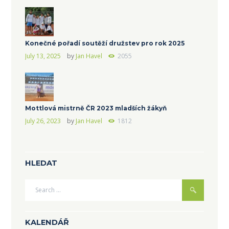
Konečné pořadí soutěží družstev pro rok 2025
July 13, 2025
by
Jan Havel
2055
Mottlová mistrně ČR 2023 mladších žákyň
July 26, 2023
by
Jan Havel
1812
HLEDAT
KALENDÁŘ