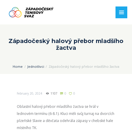
Západočeský halový přebor mladšího
žactva
Home
Jednotlivci
Západočeský halový přebor mladšího žactva
February 20, 2024
1107
0
0
Oblastní halový přebor mladšího žactva se hrál v
lednovém termínu (6-8.1). Kluci měli svůj turnaj na dvorcích
plzeňské Slavie a děvčata odehrála zápasy v chebské hale
místního TK.