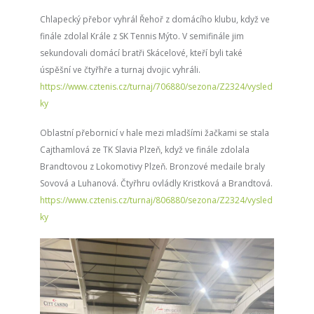
Chlapecký přebor vyhrál Řehoř z domácího klubu, když ve
finále zdolal Krále z SK Tennis Mýto. V semifinále jim
sekundovali domácí bratři Skácelové, kteří byli také
úspěšní ve čtyřhře a turnaj dvojic vyhráli.
https://www.cztenis.cz/turnaj/706880/sezona/Z2324/vysled
ky
Oblastní přebornicí v hale mezi mladšími žačkami se stala
Cajthamlová ze TK Slavia Plzeň, když ve finále zdolala
Brandtovou z Lokomotivy Plzeň. Bronzové medaile braly
Sovová a Luhanová. Čtyřhru ovládly Kristková a Brandtová.
https://www.cztenis.cz/turnaj/806880/sezona/Z2324/vysled
ky