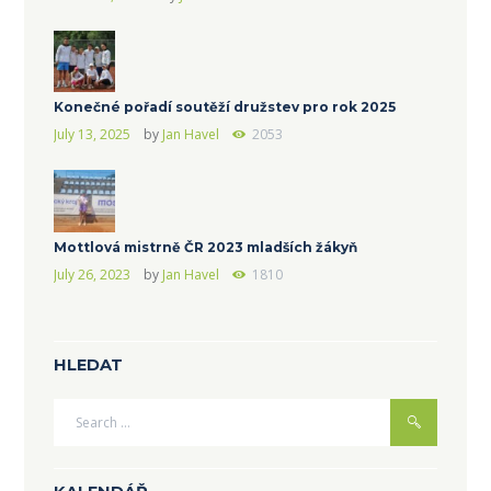
Konečné pořadí soutěží družstev pro rok 2025
July 13, 2025
by
Jan Havel
2053
Mottlová mistrně ČR 2023 mladších žákyň
July 26, 2023
by
Jan Havel
1810
HLEDAT