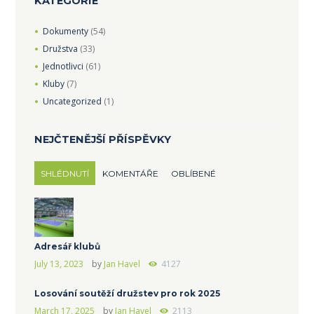
KATEGORIE
Dokumenty
(54)
Družstva
(33)
Jednotlivci
(61)
Kluby
(7)
Uncategorized
(1)
NEJČTENĚJŠÍ PŘÍSPĚVKY
SHLÉDNUTÍ
KOMENTÁŘE
OBLÍBENÉ
Adresář klubů
July 13, 2023
by
Jan Havel
4127
Losování soutěží družstev pro rok 2025
March 17, 2025
by
Jan Havel
2113