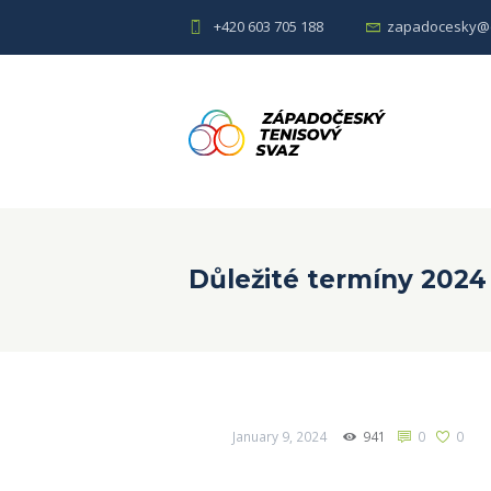
+420 603 705 188
zapadocesky@c
Důležité termíny 2024
January 9, 2024
941
0
0