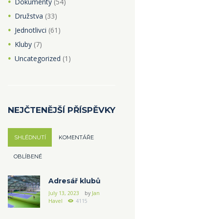
Dokumenty
(54)
Družstva
(33)
Jednotlivci
(61)
Kluby
(7)
Uncategorized
(1)
NEJČTENĚJŠÍ PŘÍSPĚVKY
SHLÉDNUTÍ
KOMENTÁŘE
OBLÍBENÉ
Adresář klubů
July 13, 2023
by
Jan
Havel
4115