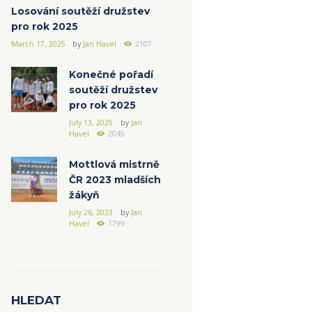
Losování soutěží družstev
pro rok 2025
March 17, 2025
by
Jan Havel
2107
Konečné pořadí
soutěží družstev
pro rok 2025
July 13, 2025
by
Jan
Havel
2045
Mottlová mistrně
ČR 2023 mladších
žákyň
July 26, 2023
by
Jan
Havel
1799
HLEDAT