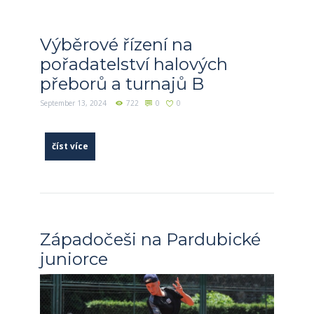
Výběrové řízení na
pořadatelství halových
přeborů a turnajů B
September 13, 2024
722
0
0
číst více
Západočeši na Pardubické
juniorce