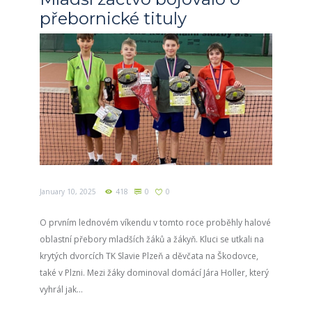
přebornické tituly
January 10, 2025
418
0
0
O prvním lednovém víkendu v tomto roce proběhly halové
oblastní přebory mladších žáků a žákyň. Kluci se utkali na
krytých dvorcích TK Slavie Plzeň a děvčata na Škodovce,
také v Plzni. Mezi žáky dominoval domácí Jára Holler, který
vyhrál jak...