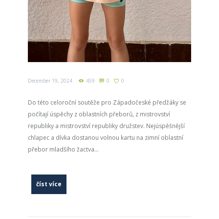
December 19, 2024
459
0
0
Do této celoroční soutěže pro Západočeské předžáky se
počítají úspěchy z oblastních přeborů, z mistrovství
republiky a mistrovství republiky družstev. Nejúspěšnější
chlapec a dívka dostanou volnou kartu na zimní oblastní
přebor mladšího žactva...
číst více