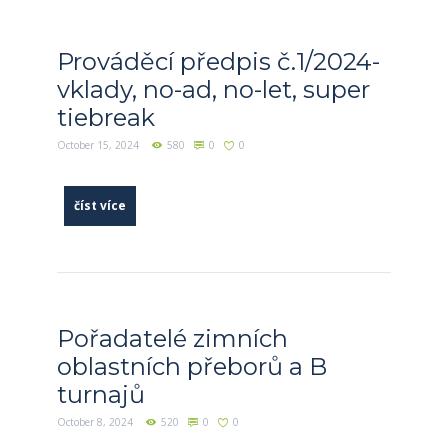
Prováděcí předpis č.1/2024-
vklady, no-ad, no-let, super
tiebreak
October 15, 2024
580
0
0
číst více
Pořadatelé zimních
oblastních přeborů a B
turnajů
October 8, 2024
520
0
0