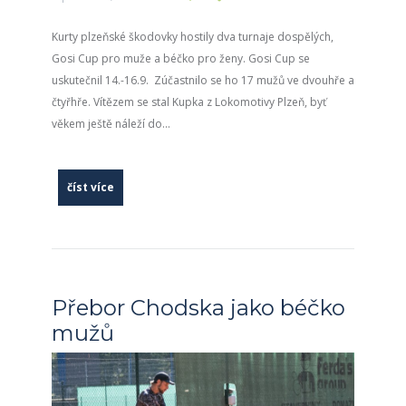
Kurty plzeňské škodovky hostily dva turnaje dospělých,
Gosi Cup pro muže a béčko pro ženy. Gosi Cup se
uskutečnil 14.-16.9. Zúčastnilo se ho 17 mužů ve dvouhře a
čtyřhře. Vítězem se stal Kupka z Lokomotivy Plzeň, byť
věkem ještě náleží do...
číst více
Přebor Chodska jako béčko
mužů