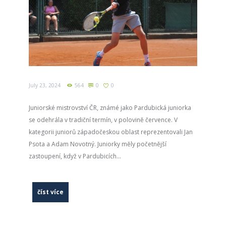
July 23, 2024
564
0
0
Juniorské mistrovství ČR, známé jako Pardubická juniorka
se odehrála v tradiční termín, v polovině července. V
kategorii juniorů západočeskou oblast reprezentovali Jan
Psota a Adam Novotný. Juniorky měly početnější
zastoupení, když v Pardubicích...
číst více