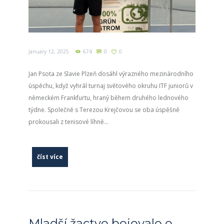
January 12, 2025
674
0
0
Jan Psota ze Slavie Plzeň dosáhl výrazného mezinárodního
úspěchu, když vyhrál turnaj světového okruhu ITF juniorů v
německém Frankfurtu, hraný během druhého lednového
týdne. Společně s Terezou Krejčovou se oba úspěšně
prokousali z tenisové líhně...
číst více
Mladší žactvo bojovalo o