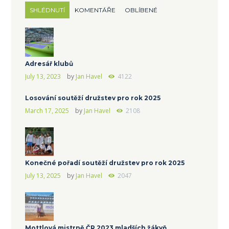
SHLÉDNUTÍ
KOMENTÁŘE
OBLÍBENÉ
Adresář klubů
July 13, 2023
by
Jan Havel
4122
Losování soutěží družstev pro rok 2025
March 17, 2025
by
Jan Havel
2108
Konečné pořadí soutěží družstev pro rok 2025
July 13, 2025
by
Jan Havel
2047
Mottlová mistrně ČR 2023 mladších žákyň