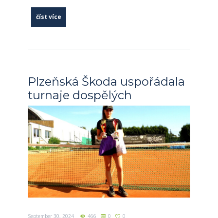
číst více
Plzeňská Škoda uspořádala
turnaje dospělých
September 30, 2024
466
0
0