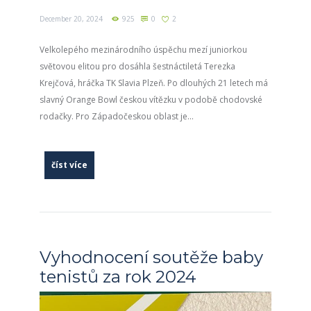
December 20, 2024
925
0
2
Velkolepého mezinárodního úspěchu mezí juniorkou
světovou elitou pro dosáhla šestnáctiletá Terezka
Krejčová, hráčka TK Slavia Plzeň. Po dlouhých 21 letech má
slavný Orange Bowl českou vítězku v podobě chodovské
rodačky. Pro Západočeskou oblast je...
číst více
Vyhodnocení soutěže baby
tenistů za rok 2024