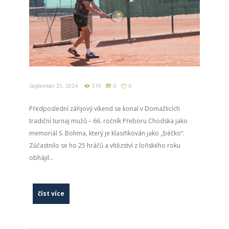
September 25, 2024
519
0
0
Předposlední zářijový víkend se konal v Domažlicích
tradiční turnaj mužů – 66. ročník Přeboru Chodska jako
memoriál S. Bohma, který je klasifikován jako „béčko“.
Zúčastnilo se ho 25 hráčů a vítězství z loňského roku
obhájil...
číst více