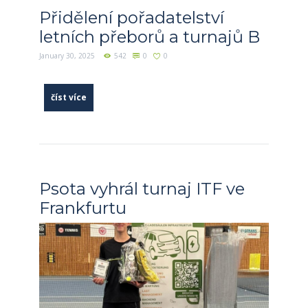
Přidělení pořadatelství
letních přeborů a turnajů B
January 30, 2025
542
0
0
číst více
Psota vyhrál turnaj ITF ve
Frankfurtu