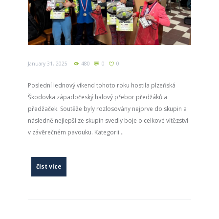
January 31, 2025
480
0
0
Poslední lednový víkend tohoto roku hostila plzeňská
Škodovka západočeský halový přebor předžáků a
předžaček. Soutěže byly rozlosovány nejprve do skupin a
následně nejlepší ze skupin svedly boje o celkové vítězství
v závěrečném pavouku. Kategorii...
číst více